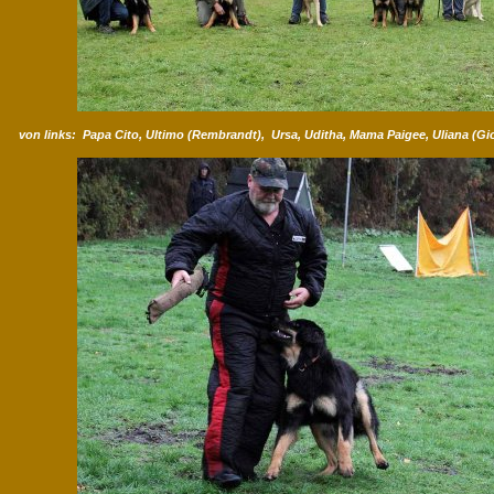
von links: Papa Cito, Ultimo (Rembrandt), Ursa, Uditha, Mama Paigee, Uliana (Gioi