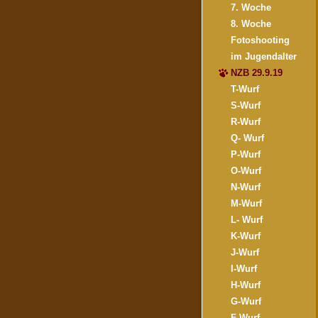
7. Woche
8. Woche
Fotoshooting
im Jugendalter
NZB 29.9.19
T-Wurf
S-Wurf
R-Wurf
Q- Wurf
P-Wurf
O-Wurf
N-Wurf
M-Wurf
L- Wurf
K-Wurf
J-Wurf
I-Wurf
H-Wurf
G-Wurf
F-Wurf