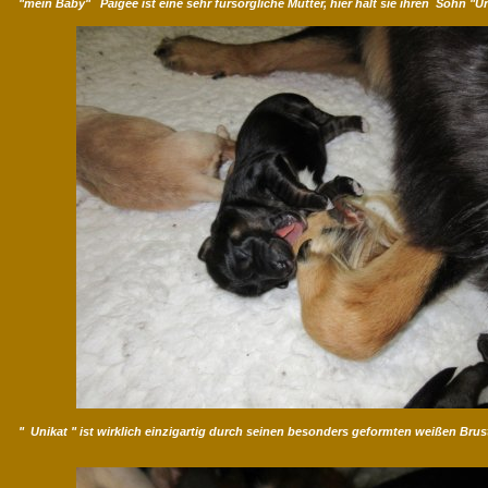
"mein Baby" Paigee ist eine sehr fürsorgliche Mutter, hier hält sie ihren Sohn "Un
" Unikat " ist wirklich einzigartig durch seinen besonders geformten weißen Brust