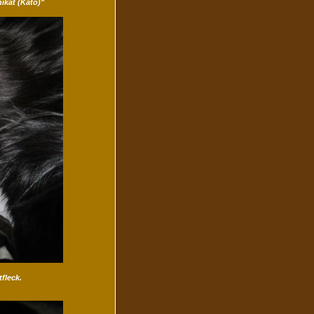
ikat (Kato)"
fleck.