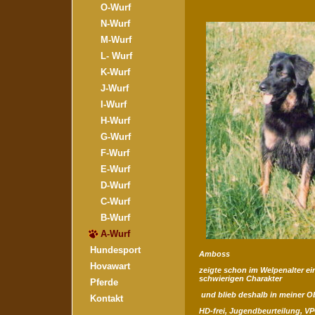
O-Wurf
N-Wurf
M-Wurf
L- Wurf
K-Wurf
J-Wurf
I-Wurf
H-Wurf
G-Wurf
F-Wurf
E-Wurf
D-Wurf
C-Wurf
B-Wurf
A-Wurf
Hundesport
Amboss
Hovawart
zeigte schon im Welpenalter ei
schwierigen Charakter
Pferde
und blieb deshalb in meiner O
Kontakt
HD-frei, Jugendbeurteilung, VP