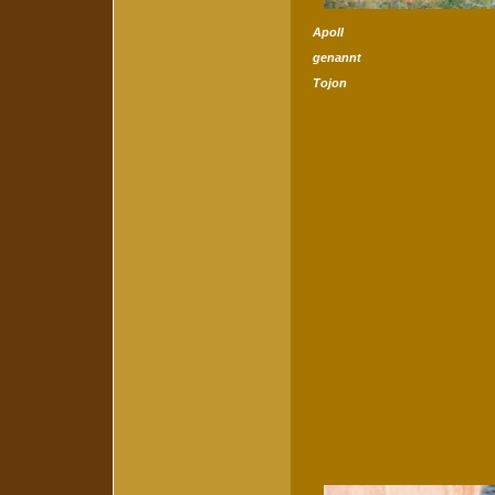
Apoll
genannt
Tojon