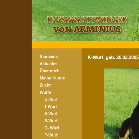
Startseite
K-Wurf, geb. 26.02.200
Aktuelles
Über mich
Meine Hunde
Zucht
Würfe
U-Wurf
T-Wurf
S-Wurf
R-Wurf
Q- Wurf
P-Wurf