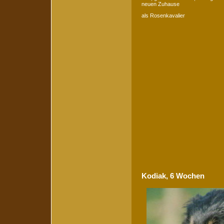
neuen Zuhause
als Rosenkavalier
Kodiak, 6 Wochen