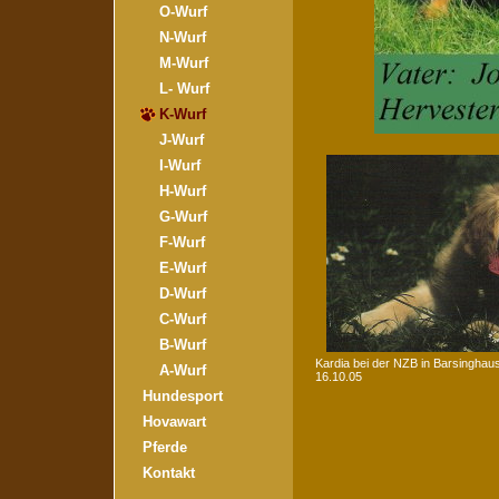
O-Wurf
N-Wurf
M-Wurf
L- Wurf
K-Wurf
J-Wurf
I-Wurf
H-Wurf
G-Wurf
F-Wurf
E-Wurf
D-Wurf
C-Wurf
B-Wurf
Kardia bei der NZB in Barsinghau
A-Wurf
16.10.05
Hundesport
Hovawart
Pferde
Kontakt