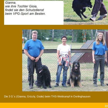
Die 3 G`s (Gianna, Grizzly, Giulie) beim THS-Wettkampf in Oerlinghausen
Im