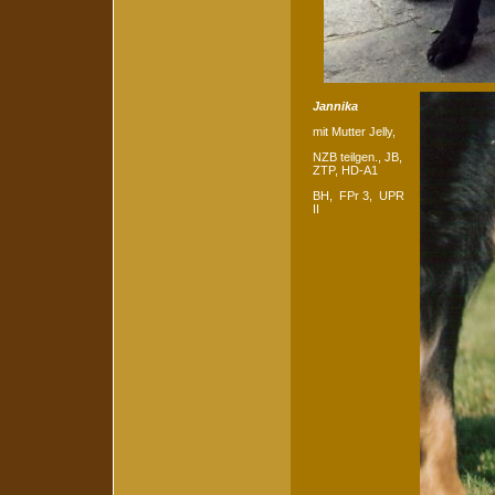
Jannika
mit Mutter Jelly,
NZB teilgen., JB,
ZTP, HD-A1
BH, FPr 3, UPR
II