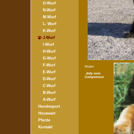
O-Wurf
N-Wurf
M-Wurf
L- Wurf
K-Wurf
J-Wurf
I-Wurf
H-Wurf
G-Wurf
F-Wurf
Mutter:
E-Wurf
Jelly vom
Campemoor
D-Wurf
C-Wurf
B-Wurf
A-Wurf
Hundesport
Hovawart
Pferde
Kontakt