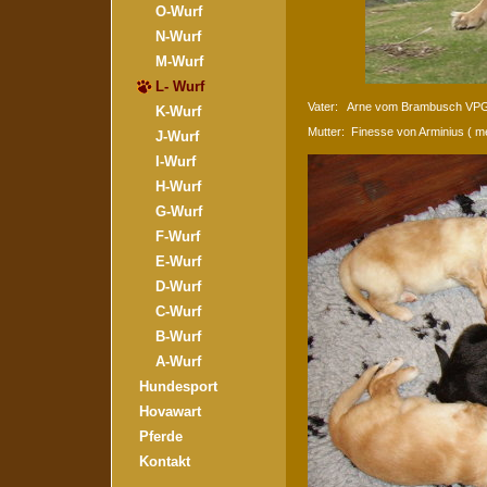
O-Wurf
N-Wurf
M-Wurf
L- Wurf
Vater: Arne vom Brambusch VPG I
K-Wurf
Mutter: Finesse von Arminius ( m
J-Wurf
I-Wurf
H-Wurf
G-Wurf
F-Wurf
E-Wurf
D-Wurf
C-Wurf
B-Wurf
A-Wurf
Hundesport
Hovawart
Pferde
Kontakt