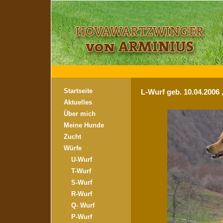
Startseite
L-Wurf geb. 10.04.2006
Aktuelles
Über mich
Meine Hunde
Zucht
Würfe
U-Wurf
T-Wurf
S-Wurf
R-Wurf
Q- Wurf
P-Wurf