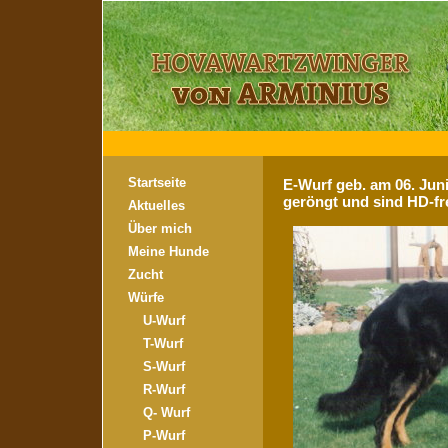
Startseite
E-Wurf geb. am 06. Jun
geröngt und sind HD-fre
Aktuelles
Über mich
Meine Hunde
Zucht
Würfe
U-Wurf
T-Wurf
S-Wurf
R-Wurf
Q- Wurf
P-Wurf