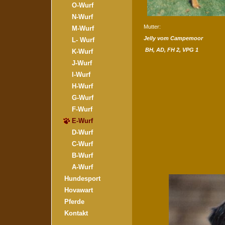
O-Wurf
N-Wurf
Mutter:
M-Wurf
Jelly vom Campemoor
L- Wurf
BH, AD, FH 2, VPG 1
K-Wurf
J-Wurf
I-Wurf
H-Wurf
G-Wurf
F-Wurf
E-Wurf
D-Wurf
C-Wurf
B-Wurf
A-Wurf
Hundesport
Hovawart
Pferde
Kontakt