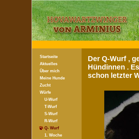
Startseite
Der Q-Wurf , g
Aktuelles
Hündinnen . Es 
Über mich
schon letzter W
Meine Hunde
Zucht
Würfe
U-Wurf
T-Wurf
S-Wurf
R-Wurf
Q- Wurf
1. Woche