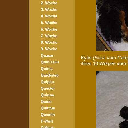
2. Woche
3. Woche
4. Woche
5. Woche
6. Woche
7. Woche
8. Woche
9. Woche
Quasar
Kylie (Susa vom Camp
Quirl Lulu
ihren 10 Welpen vom
Quinta
Quickstep
Quippu
Questor
Quirina
Quido
Quintus
Quentin
P-Wurf
O-Wurf