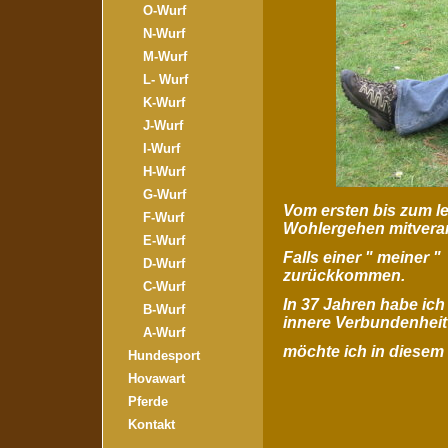
O-Wurf
N-Wurf
M-Wurf
L- Wurf
K-Wurf
J-Wurf
I-Wurf
H-Wurf
G-Wurf
Vom ersten bis zum le
F-Wurf
Wohlergehen mitveran
E-Wurf
Falls einer " meiner 
D-Wurf
zurückkommen.
C-Wurf
In 37 Jahren habe ic
B-Wurf
innere Verbundenheit
A-Wurf
möchte ich in diesem 
Hundesport
Hovawart
Pferde
Kontakt