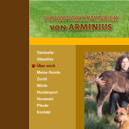
Startseite
Aktuelles
Über mich
Meine Hunde
Zucht
Würfe
Hundesport
Hovawart
Pferde
Kontakt