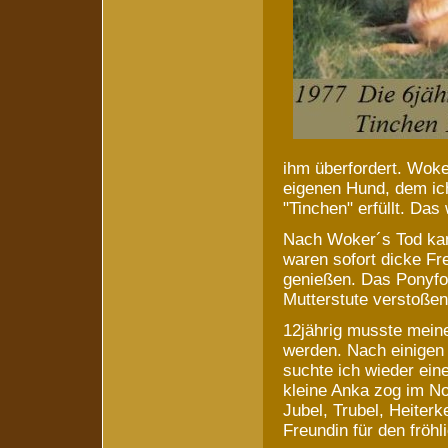
ihm überfordert. Wok
eigenen Hund, dem ic
"Tinchen" erfüllt. Das
Nach Woker´s Tod kam
waren sofort dicke F
genießen. Das Ponyfoh
Mutterstute verstoße
12jährig musste mein
werden. Nach einigen 
suchte ich wieder ein
kleine Anka zog im No
Jubel, Trubel, Heiterke
Freundin für den fröh