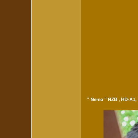
" Nemo " NZB , HD-A1, 