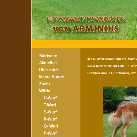
Startseite
Der N-Wurf wurde am 23. März 2
Aktuelles
Gioia bescherte uns die " wil
Über mich
6 Rüden und 7 Hündinnen, all
Meine Hunde
Zucht
Würfe
U-Wurf
T-Wurf
S-Wurf
R-Wurf
Q- Wurf
P-Wurf