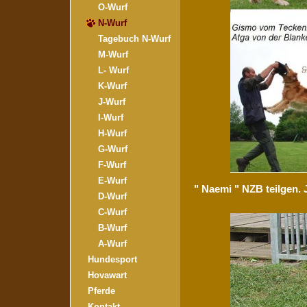
O-Wurf
N-Wurf
Tagebuch N-Wurf
M-Wurf
L- Wurf
K-Wurf
J-Wurf
I-Wurf
H-Wurf
G-Wurf
F-Wurf
E-Wurf
" Naemi " NZB teilgen.
D-Wurf
C-Wurf
B-Wurf
A-Wurf
Hundesport
Hovawart
Pferde
Kontakt