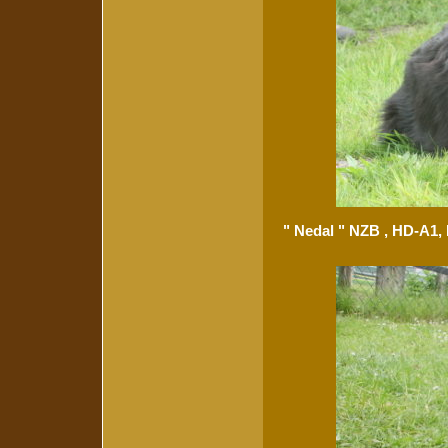
" Nedal " NZB , HD-A1,