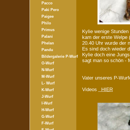
Pacco
Paki Pero
Paigee
Philo
Primus
Kylie wenige Stunden
Palani
kam der erste Welpe 
20.40 Uhr wurde der 
Phelan
Es sind doch wieder 
Pandu
Kylie doch eine Jungs
Bildergalerie P-Wurf
sagt man so schön - 
O-Wurf
N-Wurf
M-Wurf
Vater unseres P-Wur
L- Wurf
Videos
HIER
K-Wurf
J-Wurf
I-Wurf
H-Wurf
G-Wurf
F-Wurf
E-Wurf