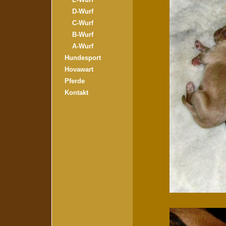
D-Wurf
C-Wurf
B-Wurf
A-Wurf
Hundesport
Hovawart
Pferde
Kontakt