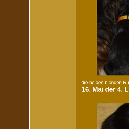
die beiden blonden R
16. Mai der 4.