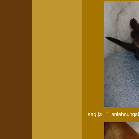
sag ja " anlehnungsb