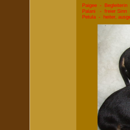
Paigee - Begleiterin
Palani - freier Sinn
Petula - heiter, ausg