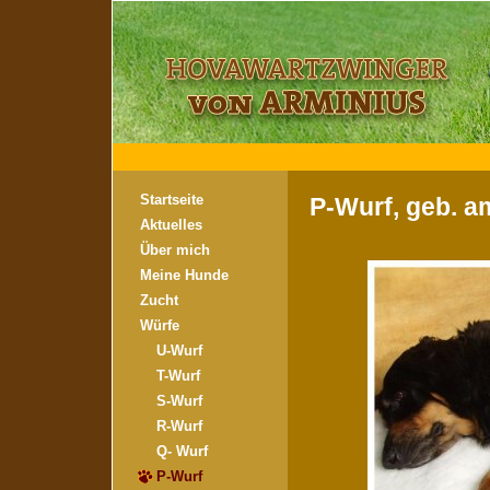
Startseite
P-Wurf, geb. a
Aktuelles
Über mich
Meine Hunde
Zucht
Würfe
U-Wurf
T-Wurf
S-Wurf
R-Wurf
Q- Wurf
P-Wurf