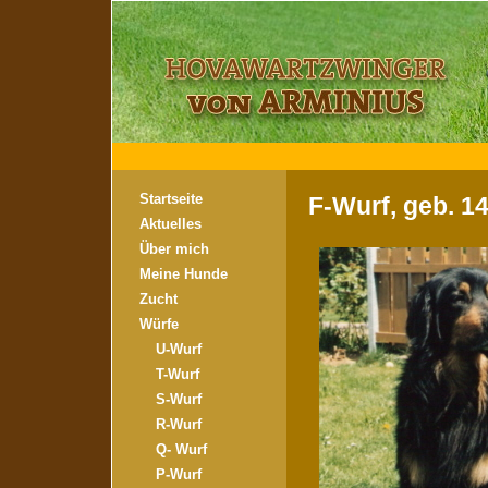
Startseite
F-Wurf, geb. 1
Aktuelles
Über mich
Meine Hunde
Zucht
Würfe
U-Wurf
T-Wurf
S-Wurf
R-Wurf
Q- Wurf
P-Wurf