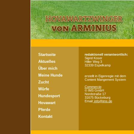
Startseite
redaktionell verantwortlich:
Sigrid Koser
Aktuelles
Hiller Weg 3
32339 Espelkamp
Über mich
Meine Hunde
erstellt in Eigenregie mit dem
Content Mangement System
Zucht
Commercio
Würfe
©
IMS GmbH
Nordstraße 17
Hundesport
31675 Bückeburg
Email:
info@ims.de
Hovawart
Pferde
Kontakt