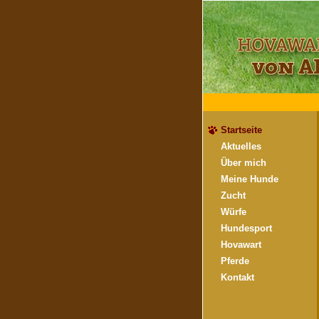
Startseite
Aktuelles
Über mich
Meine Hunde
Zucht
Würfe
Hundesport
Hovawart
Pferde
Kontakt