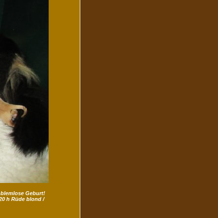
roblemlose Geburt!
20 h Rüde blond /