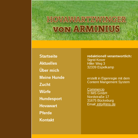
Startseite
redaktionell verantwortlich:
Sigrid Koser
Aktuelles
Hiller Weg 3
32339 Espelkamp
Über mich
Meine Hunde
erstellt in Eigenregie mit dem
Content Mangement System
Zucht
Commercio
Würfe
©
IMS GmbH
Nordstraße 17
Hundesport
31675 Bückeburg
Email:
info@ims.de
Hovawart
Pferde
Kontakt