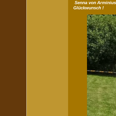
Senna von Arminius 
Glückwunsch !