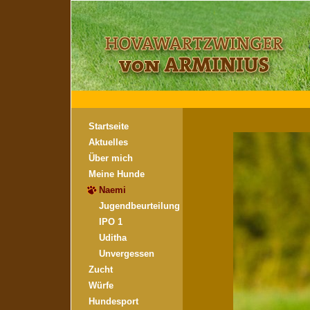
Startseite
Aktuelles
Über mich
Meine Hunde
Naemi
Jugendbeurteilung
IPO 1
Uditha
Unvergessen
Zucht
Würfe
Hundesport