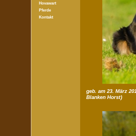
Hovawart
Pferde
Kontakt
geb. am 23. März 2
Blanken Horst)