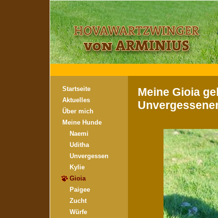
Startseite
Meine Gioia ge
Aktuelles
Unvergessene
Über mich
Meine Hunde
Naemi
Uditha
Unvergessen
Kylie
Gioia
Paigee
Zucht
Würfe