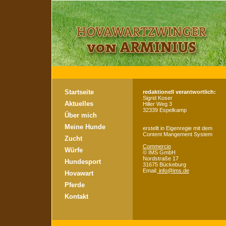
Startseite
redaktionell verantwortlich:
Sigrid Koser
Aktuelles
Hiller Weg 3
32339 Espelkamp
Über mich
Meine Hunde
erstellt in Eigenregie mit dem
Content Mangement System
Zucht
Commercio
Würfe
©
IMS GmbH
Nordstraße 17
Hundesport
31675 Bückeburg
Email:
info@ims.de
Hovawart
Pferde
Kontakt