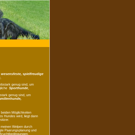
 wesensfeste, spielfreudige
e
,
iebstark genug sind, um
gliche
Sporthunde
,
stark genug sind, um
amilienhunde,
 beiden Möglichkeiten
s Hundes wird, liegt dann
itzer.
 meinen Welpen durch
gte Paarungsplanung und
ufzuchtbedingungen,