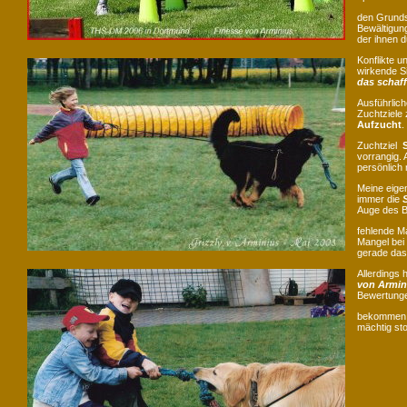
den Grunds
Bewältigun
der ihnen d
Konflikte u
wirkende Si
das schaff
Ausführlich
Zuchtziele 
Aufzucht
.
Zuchtziel
S
vorrangig. 
persönlich 
Meine eige
immer die
Auge des B
fehlende Ma
Mangel bei 
gerade da
Allerdings
von Armin
Bewertunge
bekommen, 
mächtig sto