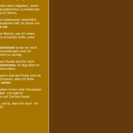
tein dazu mitgeben, einen
gsoptimismus zu entwickeln,
urch Stress,
nd unbekannte, bedrohlich
tuationen hilft. Im Sinne von
e ich
.
er Bericht, wie ich meine
zu erreichen hoffe, unter
chönheit
ist bei mir nicht
Ausstellungen sind mir
nicht so wichtig.
nen Hunde sind für mich
Schönsten,
es liegt eben im
etrachters,
rken (wie bei Gioia) sind ein
Schauen, aber ich finde
s
schön.
 haben schon viele Hovawarte
ius
vorzügliche
n auf Zuchtschauen
und ja, dann bin auch ich
lz!