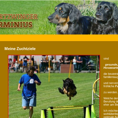
Meine Zuchtziele
sind
gesunde,
Hovawart
die beutetr
familientau
und nerven
fröhliche
F
zu werden.
Welche der
Berufung de
eher am Bes
Ich möchte
wohlüberle
optimale A