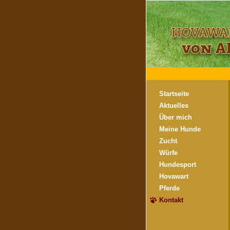
Startseite
Aktuelles
Über mich
Meine Hunde
Zucht
Würfe
Hundesport
Hovawart
Pferde
Kontakt