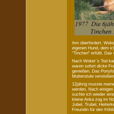
ihm überfordert. Wok
eigenen Hund, dem ic
"Tinchen" erfüllt. Das
Nach Woker´s Tod kam
waren sofort dicke F
genießen. Das Ponyfoh
Mutterstute verstoße
12jährig musste mein
werden. Nach einigen 
suchte ich wieder ein
kleine Anka zog im No
Jubel, Trubel, Heiterke
Freundin für den fröh