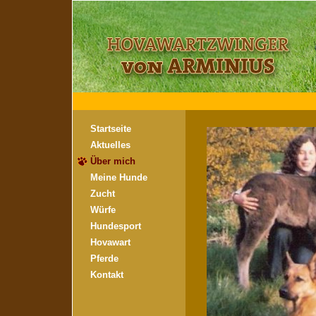
Startseite
Aktuelles
Über mich
Meine Hunde
Zucht
Würfe
Hundesport
Hovawart
Pferde
Kontakt