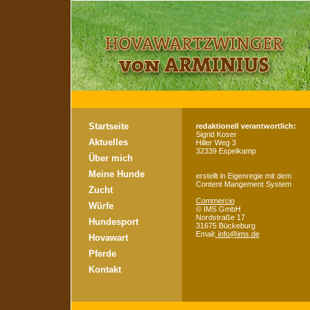
Startseite
redaktionell verantwortlich:
Sigrid Koser
Aktuelles
Hiller Weg 3
32339 Espelkamp
Über mich
Meine Hunde
erstellt in Eigenregie mit dem
Content Mangement System
Zucht
Commercio
Würfe
©
IMS GmbH
Nordstraße 17
Hundesport
31675 Bückeburg
Email:
info@ims.de
Hovawart
Pferde
Kontakt