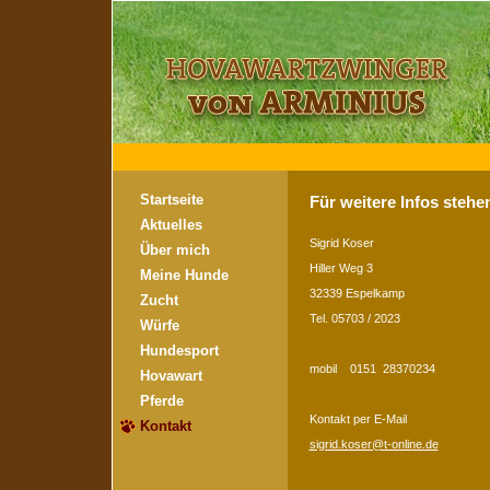
Startseite
Für weitere Infos stehe
Aktuelles
Sigrid Koser
Über mich
Hiller Weg 3
Meine Hunde
32339 Espelkamp
Zucht
Tel. 05703 / 2023
Würfe
Hundesport
mobil 0151 28370234
Hovawart
Pferde
Kontakt per E-Mail
Kontakt
sigrid.koser@t-online.de