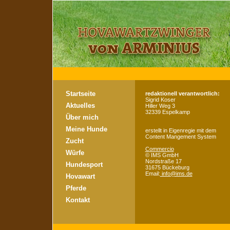
Startseite
redaktionell verantwortlich:
Sigrid Koser
Aktuelles
Hiller Weg 3
32339 Espelkamp
Über mich
Meine Hunde
erstellt in Eigenregie mit dem
Content Mangement System
Zucht
Commercio
Würfe
©
IMS GmbH
Nordstraße 17
Hundesport
31675 Bückeburg
Email:
info@ims.de
Hovawart
Pferde
Kontakt