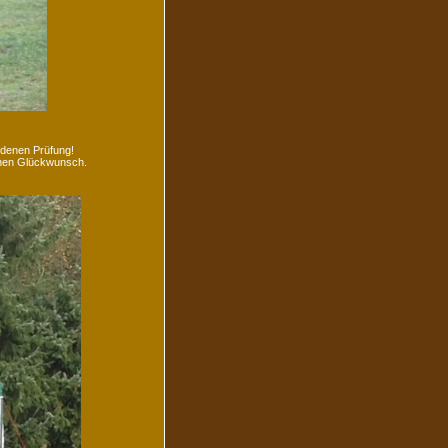
ndenen Prüfung!
chen Glückwunsch.