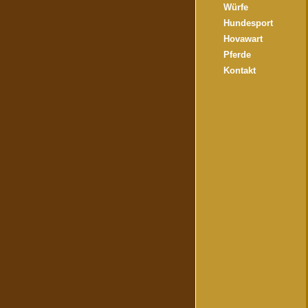
Würfe
Hundesport
Hovawart
Pferde
Kontakt