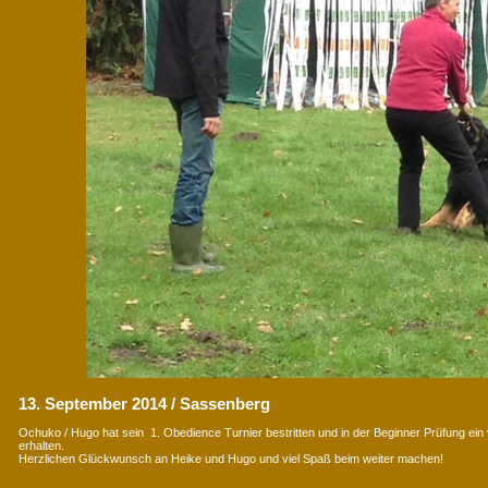
13. September 2014 / Sassenberg
Ochuko / Hugo hat sein 1. Obedience Turnier bestritten und in der Beginner Prüfung ein
erhalten.
Herzlichen Glückwunsch an Heike und Hugo und viel Spaß beim weiter machen!