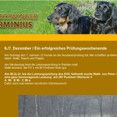
6./7. Dezember / Ein erfolgreiches Prüfungswochenende
Am Sonntag den 7. nahmen 13 Hunde an der Ausdauerprüfung teil. Alle schafften probleml
dabei Malik, Naemi und Paigee.
Am Nikolaustag fand die Leistungsprüfung in Rahden statt
Malik bestand die FH 1 mit 80 Punkten/ Note gut.
Am 08.11.14 bei der Leistungsprüfung des DVG Sellstedt wurde Malik von Peter
z
eine ganz hervorragende Leistung mit 287 Punkten/ Wertnote V
A 96 B 95 C 96 a
Dafür noch mal meinen herzlichen Glückwunsch!