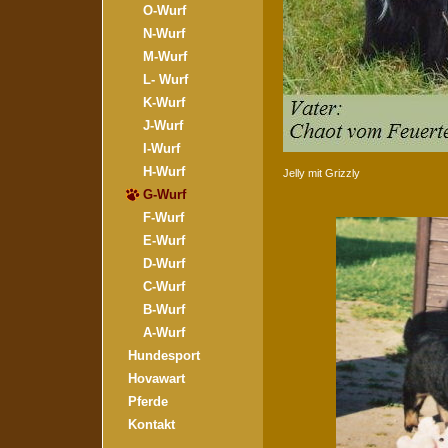
O-Wurf
N-Wurf
M-Wurf
L- Wurf
K-Wurf
J-Wurf
I-Wurf
H-Wurf
Jelly mit Grizzly
G-Wurf
F-Wurf
E-Wurf
D-Wurf
C-Wurf
B-Wurf
A-Wurf
Hundesport
Hovawart
Pferde
Kontakt