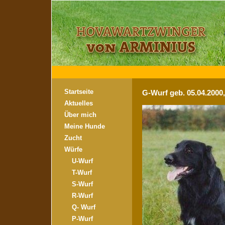
Startseite
G-Wurf geb. 05.04.2000
Aktuelles
Über mich
Meine Hunde
Zucht
Würfe
U-Wurf
T-Wurf
S-Wurf
R-Wurf
Q- Wurf
P-Wurf