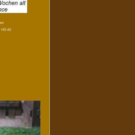
hen
., HD-A2