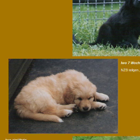
Iwo 7 Woc
NZB teilgen