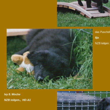
das Puschel
Ilja
NZB teilgen.
Ivy 8. Woche
NZB teilgen., HD-A1