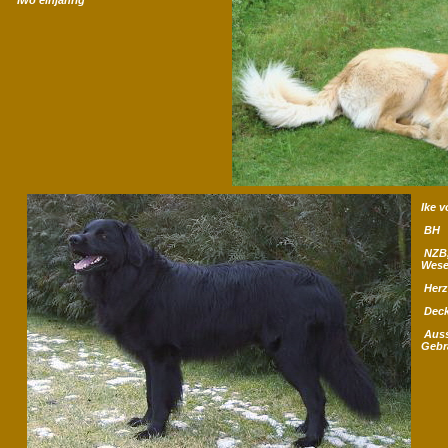
Iwo einjährig
Ike 
BH A
NZB,
Wese
Her
Deck
Auss
Gebr