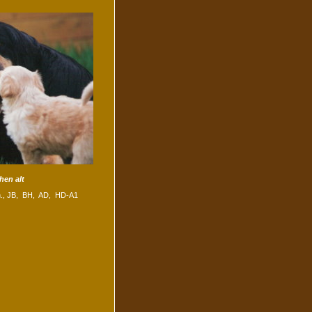
hen alt
., JB, BH, AD, HD-A1