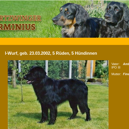
I-Wurf, geb. 23.03.2002, 5 Rüden, 5 Hündinnen
Vater:
Ambo
IPO III
Mutter:
Fin