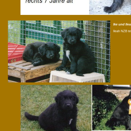
Ike und Ile
Ileah NZB te