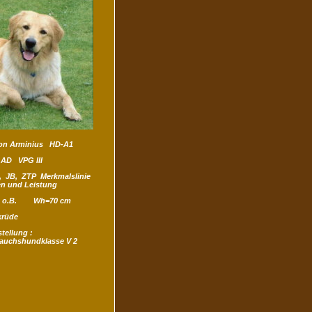
von Arminius HD-A1
D VPG III
 JB, ZTP Merkmalslinie
n und Leistung
z o.B. Wh=70 cm
rüde
tellung :
auchshundklasse V 2