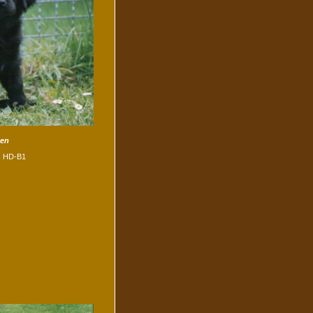
hen
., HD-B1