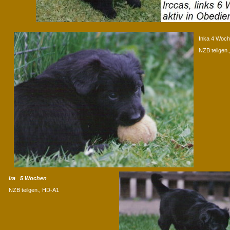
Inka 4 Woc
NZB teilgen
Ira 5 Wochen
NZB teilgen., HD-A1