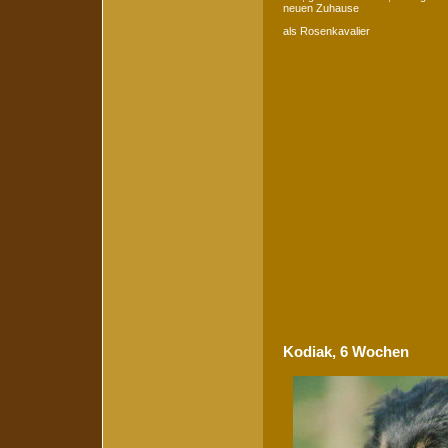
neuen Zuhause
als Rosenkavalier
Kodiak, 6 Wochen