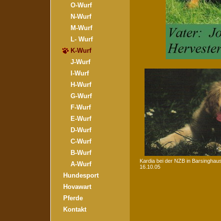
O-Wurf
N-Wurf
M-Wurf
L- Wurf
K-Wurf
J-Wurf
I-Wurf
H-Wurf
G-Wurf
F-Wurf
E-Wurf
D-Wurf
C-Wurf
B-Wurf
Kardia bei der NZB in Barsinghau
A-Wurf
16.10.05
Hundesport
Hovawart
Pferde
Kontakt