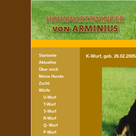
Startseite
K-Wurf, geb. 26.02.200
Aktuelles
Über mich
Meine Hunde
Zucht
Würfe
U-Wurf
T-Wurf
S-Wurf
R-Wurf
Q- Wurf
P-Wurf