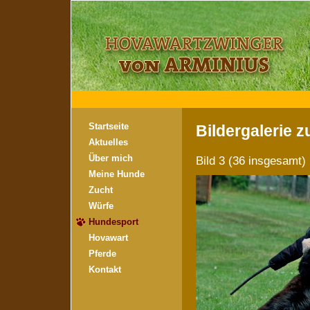
Startseite
Bildergalerie 
Aktuelles
Über mich
Bild 3 (36 insgesam
Meine Hunde
Zucht
Würfe
Hundesport
Hovawart
Pferde
Kontakt