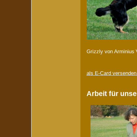
Grizzly von Arminius 
als E-Card versende
Arbeit für uns