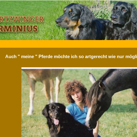
Auch " meine " Pferde möchte ich so artgerecht wie nur mögli