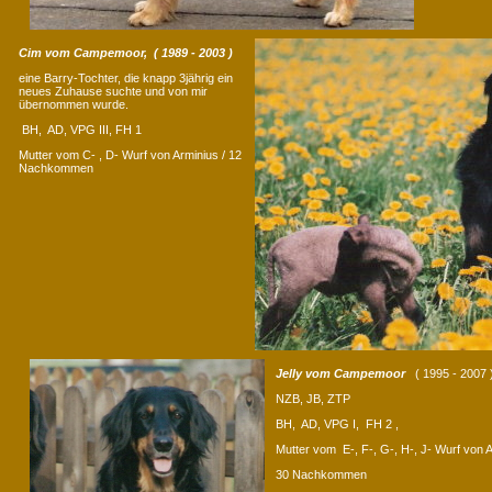
Cim vom Campemoor, ( 1989 - 2003 )
eine Barry-Tochter, die knapp 3jährig ein
neues Zuhause suchte und von mir
übernommen wurde.
BH, AD, VPG III, FH 1
Mutter vom C- , D- Wurf von Arminius / 12
Nachkommen
Jelly vom Campemoor
( 1995 - 2007 
NZB, JB, ZTP
BH, AD, VPG I, FH 2 ,
Mutter vom E-, F-, G-, H-, J- Wurf von 
30 Nachkommen