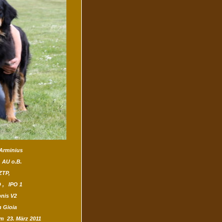
Arminius
, AU o.B.
ZTP,
 , IPO 1
nis V2
 Gioia
 23. März 2011