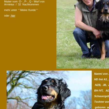
Mutter vom O- , P- , Q - Wurf von
Arminius / 32 Nachkommen
mehr unter " Meine Hunde "
oder
hier
Naemi von 
HD frei A1 
NZB, JB, 
BH /VT, AD
Schauergeb
Tochter von
geboren am