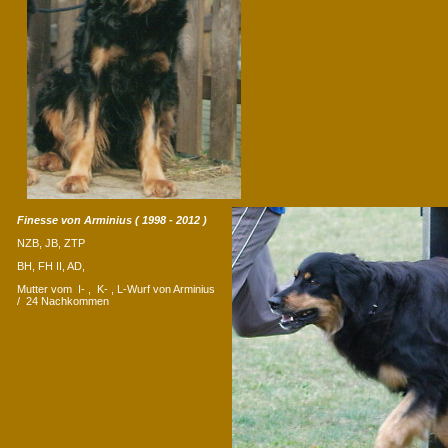
Finesse von Arminius ( 1998 - 2012 )
NZB, JB, ZTP
BH, FH II, AD,
Mutter vom I- , K- , L-Wurf von Arminius
/ 24 Nachkommen