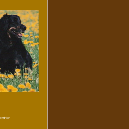
)
Arminius