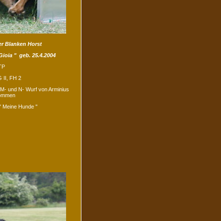
er Blanken Horst
ioia " geb. 25.4.2004
TP
 II, FH 2
M- und N- Wurf von Arminius
ommen
" Meine Hunde "