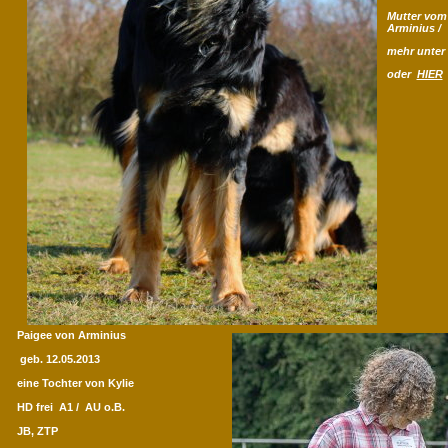
Mutter vom
Arminius 
mehr unter
oder
HIER
Paigee von Arminius
geb. 12.05.2013
eine Tochter von Kylie
HD frei A1 / AU o.B.
JB, ZTP