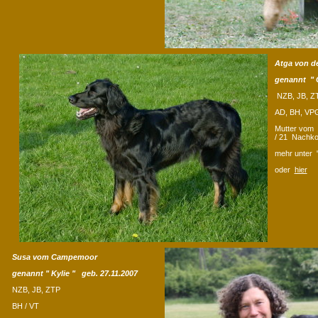
Atga von d
genannt " G
NZB, JB, Z
AD, BH, VPG
Mutter vom 
/ 21 Nachk
mehr unter 
oder
hier
Susa vom Campemoor
genannt " Kylie " geb. 27.11.2007
NZB, JB, ZTP
BH / VT