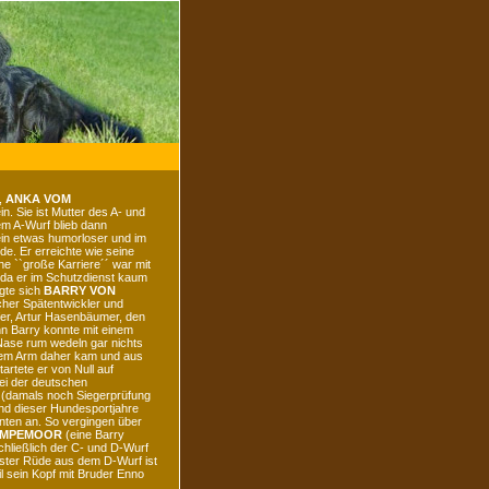
,
ANKA VOM
ein. Sie ist Mutter des A- und
em A-Wurf blieb dann
ein etwas humorloser und im
e. Er erreichte wie seine
ne ``große Karriere´´ war mit
, da er im Schutzdienst kaum
gte sich
BARRY VON
icher Spätentwickler und
er, Artur Hasenbäumer, den
n Barry konnte mit einem
Nase rum wedeln gar nichts
 dem Arm daher kam und aus
artete er von Null auf
ei der deutschen
 (damals noch Siegerprüfung
nd dieser Hundesportjahre
inten an. So vergingen über
AMPEMOOR
(eine Barry
hließlich der C- und D-Wurf
ester Rüde aus dem D-Wurf ist
l sein Kopf mit Bruder Enno