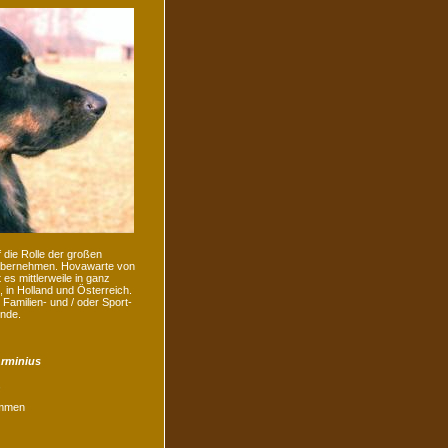
die Rolle der großen
übernehmen. Hovawarte von
 es mittlerweile in ganz
 in Holland und Österreich.
 Familien- und / oder Sport-
nde.
Arminius
,
mmen