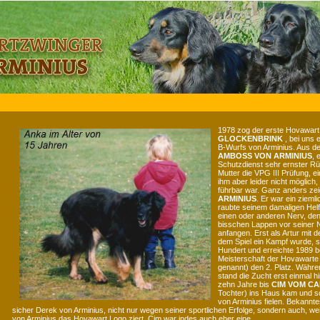
1978 zog der erste Hovawart
GLOCKENBRINK
, bei uns 
B-Wurfs von Arminius. Aus d
AMBOSS VON ARMINIUS
, 
Schutzdienst sehr ernster Rüd
Mutter die VPG III Prüfung, ei
ihm aber leider nicht möglich
führbar war. Ganz anders zei
ARMINIUS
. Er war ein zieml
raubte seinem damaligen Helf
einen oder anderen Nerv, den
bisschen Lappen vor seiner 
anfangen. Erst als Artur mit
dem Spiel ein Kampf wurde, st
Hundert und erreichte 1989 b
Meisterschaft der Hovawarte
genannt) den 2. Platz. Währe
stand die Zucht erst einmal h
zehn Jahre bis
CIM VOM C
Tochter) ins Haus kam und sc
von Arminius fielen. Bekannt
sicher Derek von Arminius, nicht nur wegen seiner sportlichen Erfolge, sondern auch, wei
von Arminius das Hovawart Logo ziert. Cim war indes auch eher eine