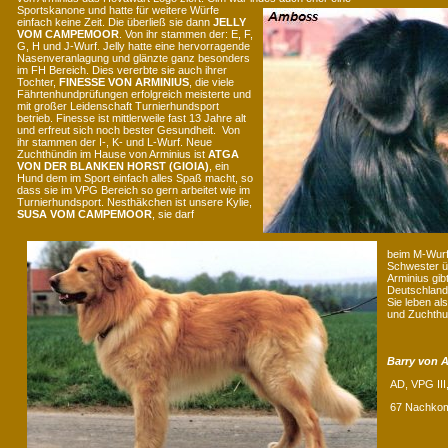
Sportskanone und hatte für weitere Würfe
einfach keine Zeit. Die überließ sie dann
JELLY
VOM CAMPEMOOR
. Von ihr stammen der: E, F,
G, H und J-Wurf. Jelly hatte eine hervorragende
Nasenveranlagung und glänzte ganz besonders
im FH Bereich. Dies vererbte sie auch ihrer
Tochter,
FINESSE VON ARMINIUS
, die viele
Fährtenhundprüfungen erfolgreich meisterte und
mit großer Leidenschaft Turnierhundsport
betrieb. Finesse ist mittlerweile fast 13 Jahre alt
und erfreut sich noch bester Gesundheit. Von
ihr stammen der I-, K- und L-Wurf. Neue
Zuchthündin im Hause von Arminius ist
ATGA
VON DER BLANKEN HORST (GIOIA)
, ein
Hund dem im Sport einfach alles Spaß macht, so
dass sie im VPG Bereich so gern arbeitet wie im
Turnierhundsport. Nesthäkchen ist unsere Kylie,
SUSA VOM CAMPEMOOR
, sie darf
beim M-Wurf 
Schwester 
Arminius gibt
Deutschland,
Sie leben als
und Zuchthu
Barry von 
AD, VPG III
67 Nachko