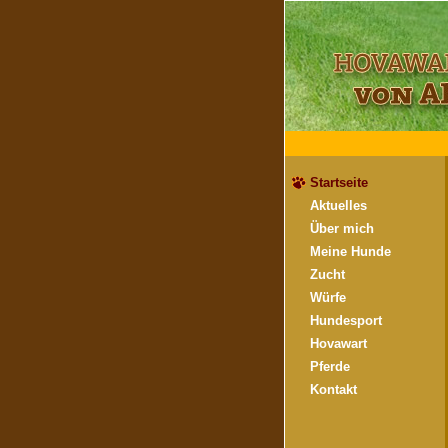
Startseite
Aktuelles
Über mich
Meine Hunde
Zucht
Würfe
Hundesport
Hovawart
Pferde
Kontakt