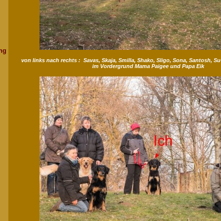
ng
von links nach rechts : Savas, Skaja, Smilla, Shako, Sligo, Sona, Santosh, S
im Vordergrund Mama Paigee und Papa Eik