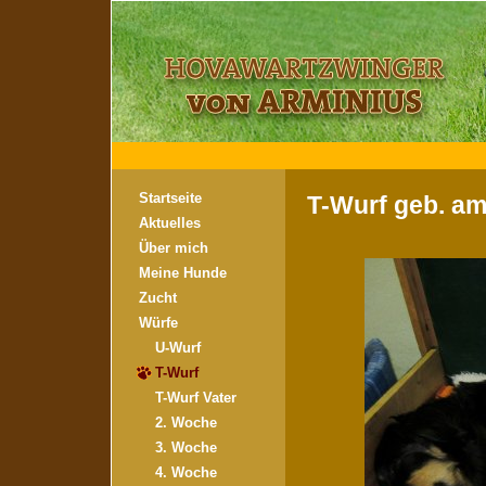
Startseite
T-Wurf geb. am
Aktuelles
Über mich
Meine Hunde
Zucht
Würfe
U-Wurf
T-Wurf
T-Wurf Vater
2. Woche
3. Woche
4. Woche