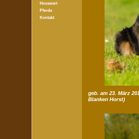
Hovawart
Pferde
Kontakt
geb. am 23. März 2
Blanken Horst)