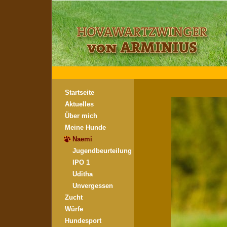
Startseite
Aktuelles
Über mich
Meine Hunde
Naemi
Jugendbeurteilung
IPO 1
Uditha
Unvergessen
Zucht
Würfe
Hundesport