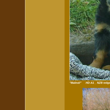
"Malindi" HD-A1
,
NZB teilg