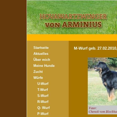
Startseite
M-Wurf geb. 27.02.2010
Aktuelles
Über mich
Meine Hunde
Zucht
Würfe
U-Wurf
T-Wurf
S-Wurf
R-Wurf
Q- Wurf
P-Wurf