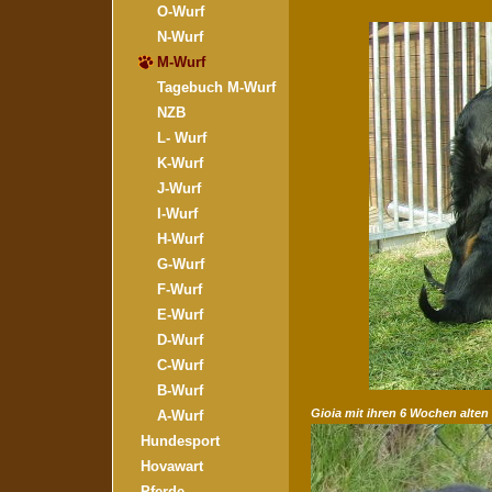
O-Wurf
N-Wurf
M-Wurf
Tagebuch M-Wurf
NZB
L- Wurf
K-Wurf
J-Wurf
I-Wurf
H-Wurf
G-Wurf
F-Wurf
E-Wurf
D-Wurf
C-Wurf
B-Wurf
Gioia mit ihren 6 Wochen alten
A-Wurf
Hundesport
Hovawart
Pferde