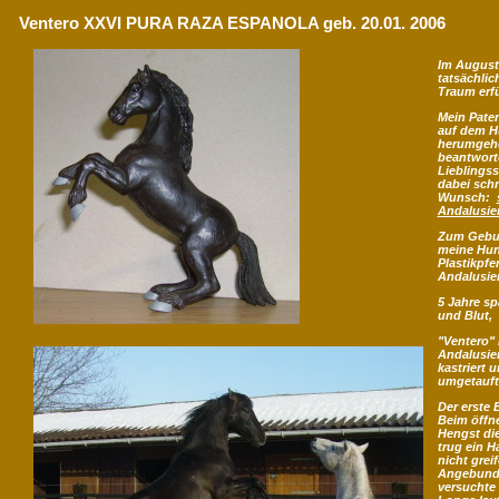
Ventero XXVI PURA RAZA ESPANOLA geb. 20.01. 2006
Im August
tatsächlic
Traum erfü
Mein Paten
auf dem H
herumgehe
beantworte
Lieblingss
dabei schr
Wunsch:
Andalusie
Zum Gebur
meine Hun
Plastikpfe
Andalusie
5 Jahre sp
und Blut,
"Ventero"
Andalusie
kastriert u
umgetauft
Der erste 
Beim öffn
Hengst die
trug ein Ha
nicht greif
Angebunde
versuchte 