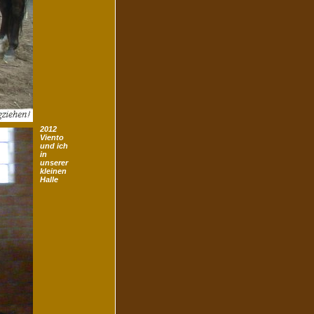
2012
Viento
und ich
in
unserer
kleinen
Halle