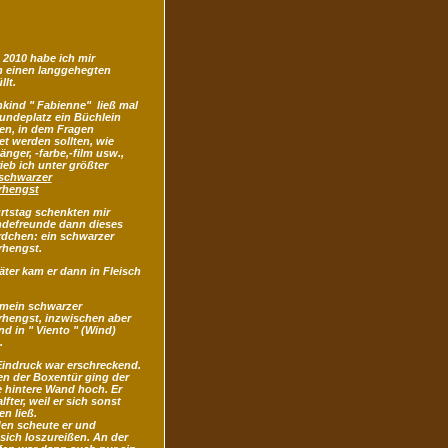
 2010 habe ich mir
h einen langgehegten
llt.
kind " Fabienne" ließ mal
undeplatz ein Büchlein
n, in dem Fragen
t werden sollten, wie
änger, -farbe,-film usw.,
ieb ich unter größter
schwarzer
rhengst
tstag schenkten mir
defreunde dann dieses
rdchen: ein schwarzer
rhengst.
äter kam er dann in Fleisch
 mein schwarzer
rhengst, inzwischen aber
nd in " Viento " (Wind)
.
Eindruck war erschreckend.
en der Boxentür ging der
 hintere Wand hoch. Er
lfter, weil er sich sonst
en ließ.
n scheute er und
sich loszureißen. An der