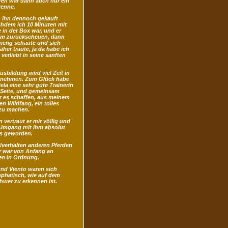
fen war dann auch nur ein
renne.
 ihn dennoch gekauft
hdem ich 10 Minuten mit
e in der Box war, und er
em zurückscheuen, dann
ierig schaute und sich
her traute, ja da habe ich
verliebt in seine sanften
usbildung wird viel Zeit in
nehmen. Zum Glück habe
iela eine sehr gute Trainerin
 Seite, und gemeinsam
r es schaffen, aus meinem
 Wildfang, ein tolles
 zu machen.
 vertraut er mir völlig und
 Umgang mit ihm absolut
s geworden.
lverhalten anderen Pferden
 war von Anfang an
n in Ordnung.
nd Viento waren sich
mphatisch, wie auf dem
hwer zu erkennen ist.