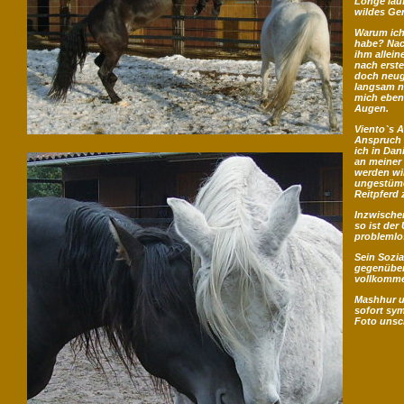
Longe lau
wildes Ge
Warum ich
habe? Nac
ihm allein
nach erst
doch neug
langsam nä
mich eben 
Augen.
Viento`s A
Anspruch 
ich in Dan
an meiner
werden wi
ungestümen
Reitpferd
Inzwischen
so ist der
problemlo
Sein Sozia
gegenüber
vollkomme
Mashhur u
sofort sy
Foto unsc