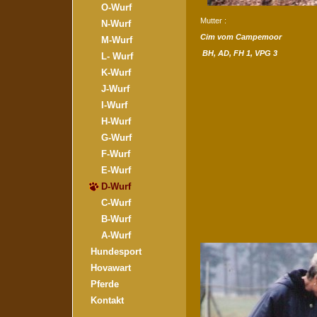
O-Wurf
Mutter :
N-Wurf
Cim vom Campemoor
M-Wurf
BH, AD, FH 1, VPG 3
L- Wurf
K-Wurf
J-Wurf
I-Wurf
H-Wurf
G-Wurf
F-Wurf
E-Wurf
D-Wurf
C-Wurf
B-Wurf
A-Wurf
Hundesport
Hovawart
Pferde
Kontakt